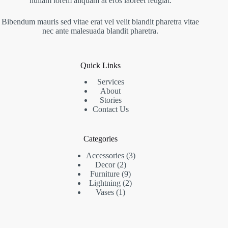
nullam lorem aliquam at eros laoreet feugiat.
Bibendum mauris sed vitae erat vel velit blandit pharetra vitae
nec ante malesuada blandit pharetra.
Quick Links
Services
About
Stories
Contact Us
Categories
Accessories
3
Decor
2
Furniture
9
Lightning
2
Vases
1